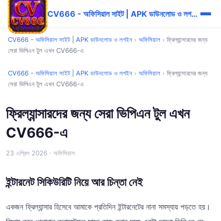
CV666 - অফিসিয়াল সাইট | APK ডাউনলোড ও লগইন
CV666 - অফিসিয়াল সাইট | APK ডাউনলোড ও লগইন
›
অফিসিয়াল
›
ফ্রিল্যান্সারদের জন্য
সেরা ভিপিএন টুল এখন CV666-এ
CV666 - অফিসিয়াল সাইট | APK ডাউনলোড ও লগইন
›
অফিসিয়াল
›
ফ্রিল্যান্সারদের জন্য
সেরা ভিপিএন টুল এখন CV666-এ
ফ্রিল্যান্সারদের জন্য সেরা ভিপিএন টুল এখন
CV666-এ
23 এপ্রিল 2026
· অফিসিয়াল
ইন্টারনেট সিকিউরিটি নিয়ে আর চিন্তা নেই
একজন ফ্রিল্যান্সার হিসেবে আমাকে প্রতিদিন ইন্টারনেটের নানা সমস্যায় পড়তে হয়।