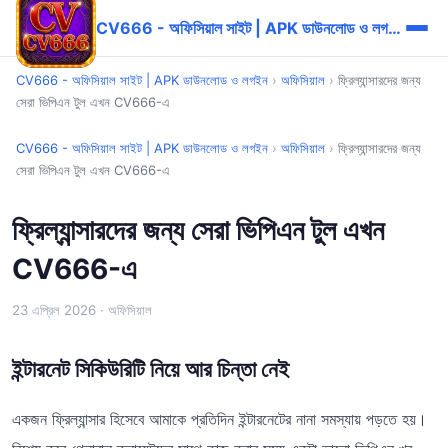
CV666 - অফিসিয়াল সাইট | APK ডাউনলোড ও লগইন
CV666 - অফিসিয়াল সাইট | APK ডাউনলোড ও লগইন
›
অফিসিয়াল
›
ফ্রিল্যান্সারদের জন্য
সেরা ভিপিএন টুল এখন CV666-এ
CV666 - অফিসিয়াল সাইট | APK ডাউনলোড ও লগইন
›
অফিসিয়াল
›
ফ্রিল্যান্সারদের জন্য
সেরা ভিপিএন টুল এখন CV666-এ
ফ্রিল্যান্সারদের জন্য সেরা ভিপিএন টুল এখন
CV666-এ
23 এপ্রিল 2026
· অফিসিয়াল
ইন্টারনেট সিকিউরিটি নিয়ে আর চিন্তা নেই
একজন ফ্রিল্যান্সার হিসেবে আমাকে প্রতিদিন ইন্টারনেটের নানা সমস্যায় পড়তে হয়।