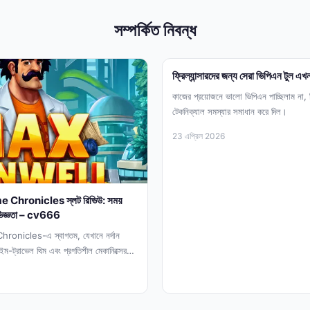
সম্পর্কিত নিবন্ধ
ফ্রিল্যান্সারদের জন্য সেরা ভিপিএন ট
কাজের প্রয়োজনে ভালো ভিপিএন পাচ্ছিলাম না
টেকনিক্যাল সমস্যার সমাধান করে দিল।
23 এপ্রিল 2026
Chronicles স্লট রিভিউ: সময়
ভিজ্ঞতা – cv666
nicles-এ স্বাগতম, যেখানে নর্দান
ম-ট্রাভেল থিম এবং প্রগতিশীল মেকানিক্সের
..