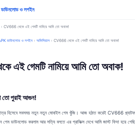
 ডাউনলোড ও লগইন
›
CV666 থেকে এই গেমটি নামিয়ে আমি তো অবাক!
 APK ডাউনলোড ও লগইন
›
অফিসিয়াল
›
CV666 থেকে এই গেমটি নামিয়ে আমি তো অবাক!
 এই গেমটি নামিয়ে আমি তো অবাক!
 তো পুরাই আগুন!
ছাত্র হিসেবে সবসময় নতুন নতুন মোবাইল গেম খুঁজি। আজ হঠাত করেই CV666 প্ল্যাটফর
ন গেম ডাউনলোড করলাম আর সত্যি বলতে এর গ্রাফিক্স দেখে আমি জাস্ট ফিদা হয়ে গেছি