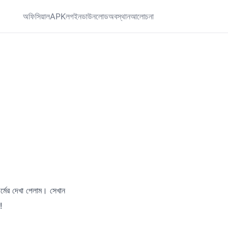
অফিসিয়াল
APK
লগইন
ডাউনলোড
অবস্থান
আলোচনা
্মের দেখা পেলাম। সেখান
!