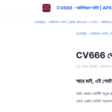
CV666 - অফিসিয়াল সাইট | APK
CV666 - অফিসিয়াল সাইট | APK ডাউনলোড ও লগইন
›
অফিসিয়াল
CV666 - অফিসিয়াল সাইট |
CV666 থেকে
23 এপ্রিল 2026
· অফিসিয়াল
আরে ভাই, এই গেমটা
আমি একজন ভার্সিটি পড়ুয়া 
থেকে একটা লেটেস্ট অ্যাকশ