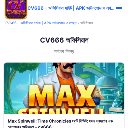
CV666 - অফিসিয়াল সাইট | APK ডাউনলোড ও লগইন
CV666 - অফিসিয়াল সাইট | APK ডাউনলোড ও লগইন
›
অফিসিয়াল
CV666 অফিসিয়াল
সর্বশেষ নিবন্ধ
Max Spinwell: Time Chronicles স্লট রিভিউ: সময় ভ্রমণের এক
রোমাঞ্চকর অভিজ্ঞতা – cv666