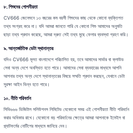
৮. শিশুদের গোপনীয়তা
CV666 জেনেশুনে ১৩ বছরের কম বয়সী শিশুদের কাছ থেকে কোনো ব্যক্তিগত
তথ্য সংগ্রহ করে না। যদি আমরা জানতে পারি যে কোনো শিশু আমাদের অনুমতি
ছাড়া তথ্য প্রদান করেছে, আমরা দ্রুত সেই তথ্য মুছে ফেলার ব্যবস্থা গ্রহণ করি।
৯. আন্তর্জাতিক ডেটা স্থানান্তর
যদিও CV666 মূলত বাংলাদেশে পরিচালিত হয়, তবে আমাদের সার্ভার বা ক্লাউড
সেবা অন্য দেশে অবস্থিত হতে পারে। আমাদের সেবা ব্যবহারের মাধ্যমে আপনি
আপনার তথ্য অন্য দেশে স্থানান্তরের বিষয়ে সম্মতি প্রদান করছেন, যেখানে ডেটা
সুরক্ষা আইন ভিন্ন হতে পারে।
১০. নীতি পরিবর্তন
সিভি৬৬৬ ডিজিটাল সলিউশনস লিমিটেড যেকোনো সময় এই গোপনীয়তা নীতি পরিবর্তন
করার অধিকার রাখে। যেকোনো বড় পরিবর্তনের ক্ষেত্রে আমরা আপনাকে ইমেইল বা
প্ল্যাটফর্মের নোটিশের মাধ্যমে জানিয়ে দেব।