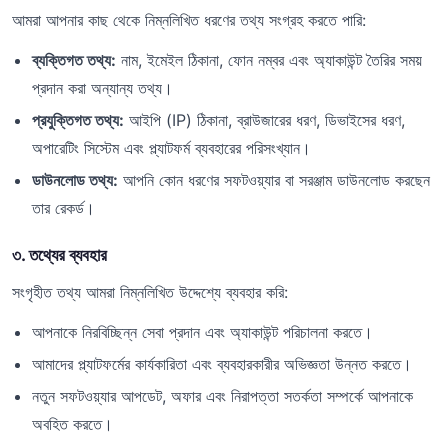
আমরা আপনার কাছ থেকে নিম্নলিখিত ধরণের তথ্য সংগ্রহ করতে পারি:
ব্যক্তিগত তথ্য:
নাম, ইমেইল ঠিকানা, ফোন নম্বর এবং অ্যাকাউন্ট তৈরির সময়
প্রদান করা অন্যান্য তথ্য।
প্রযুক্তিগত তথ্য:
আইপি (IP) ঠিকানা, ব্রাউজারের ধরণ, ডিভাইসের ধরণ,
অপারেটিং সিস্টেম এবং প্ল্যাটফর্ম ব্যবহারের পরিসংখ্যান।
ডাউনলোড তথ্য:
আপনি কোন ধরণের সফটওয়্যার বা সরঞ্জাম ডাউনলোড করছেন
তার রেকর্ড।
৩. তথ্যের ব্যবহার
সংগৃহীত তথ্য আমরা নিম্নলিখিত উদ্দেশ্যে ব্যবহার করি:
আপনাকে নিরবিচ্ছিন্ন সেবা প্রদান এবং অ্যাকাউন্ট পরিচালনা করতে।
আমাদের প্ল্যাটফর্মের কার্যকারিতা এবং ব্যবহারকারীর অভিজ্ঞতা উন্নত করতে।
নতুন সফটওয়্যার আপডেট, অফার এবং নিরাপত্তা সতর্কতা সম্পর্কে আপনাকে
অবহিত করতে।