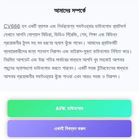
আমাদের সম্পর্কে
CV666
হল একটি ব্যাপক এবং নির্ভরযোগ্য সফটওয়্যার ডাউনলোড প্ল্যাটফর্ম
যেখানে আপনি সোশ্যাল মিডিয়া, ভিডিও স্ট্রিমিং, গেম, শিক্ষা এবং বিভিন্ন
প্রয়োজনীয় টুলস সহ সব ধরণের অ্যাপ খুঁজে পাবেন। আমাদের প্ল্যাটফর্মটি
ব্যবহারকারীদের জন্য শতভাগ নিরাপদ এবং ভাইরাস-মুক্ত ডাউনলোড নিশ্চিত করে।
নিয়মিত আপডেট এবং উচ্চ গতির সার্ভারের মাধ্যমে আপনি খুব সহজেই আপনার
পছন্দের অ্যাপগুলো ডাউনলোড করতে পারবেন। একটি সহজ ইন্টারফেসের মাধ্যমে
আপনার প্রয়োজনীয় সফটওয়্যার খুঁজে পাওয়া এখন আরও সহজ ও নিরাপদ।
APK ডাউনলোড
এখনই নিবন্ধন করুন