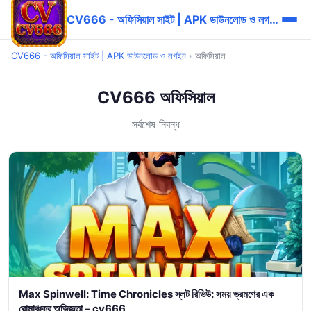
CV666 - অফিসিয়াল সাইট | APK ডাউনলোড ও লগইন
CV666 - অফিসিয়াল সাইট | APK ডাউনলোড ও লগইন
›
অফিসিয়াল
CV666 অফিসিয়াল
সর্বশেষ নিবন্ধ
Max Spinwell: Time Chronicles স্লট রিভিউ: সময় ভ্রমণের এক
রোমাঞ্চকর অভিজ্ঞতা – cv666