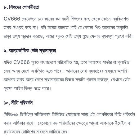
৮. শিশুদের গোপনীয়তা
CV666 জেনেশুনে ১৩ বছরের কম বয়সী শিশুদের কাছ থেকে কোনো ব্যক্তিগত
তথ্য সংগ্রহ করে না। যদি আমরা জানতে পারি যে কোনো শিশু আমাদের অনুমতি
ছাড়া তথ্য প্রদান করেছে, আমরা দ্রুত সেই তথ্য মুছে ফেলার ব্যবস্থা গ্রহণ করি।
৯. আন্তর্জাতিক ডেটা স্থানান্তর
যদিও CV666 মূলত বাংলাদেশে পরিচালিত হয়, তবে আমাদের সার্ভার বা ক্লাউড
সেবা অন্য দেশে অবস্থিত হতে পারে। আমাদের সেবা ব্যবহারের মাধ্যমে আপনি
আপনার তথ্য অন্য দেশে স্থানান্তরের বিষয়ে সম্মতি প্রদান করছেন, যেখানে ডেটা
সুরক্ষা আইন ভিন্ন হতে পারে।
১০. নীতি পরিবর্তন
সিভি৬৬৬ ডিজিটাল সলিউশনস লিমিটেড যেকোনো সময় এই গোপনীয়তা নীতি পরিবর্তন
করার অধিকার রাখে। যেকোনো বড় পরিবর্তনের ক্ষেত্রে আমরা আপনাকে ইমেইল বা
প্ল্যাটফর্মের নোটিশের মাধ্যমে জানিয়ে দেব।