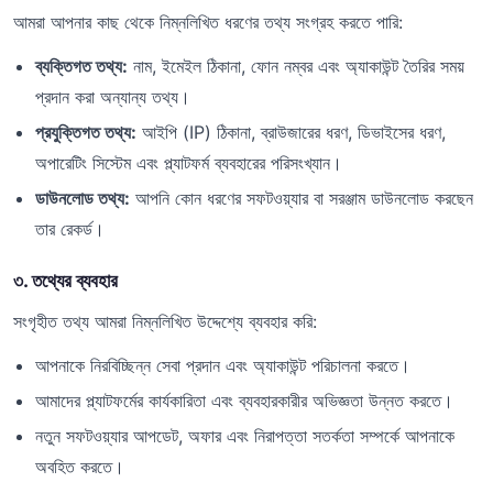
আমরা আপনার কাছ থেকে নিম্নলিখিত ধরণের তথ্য সংগ্রহ করতে পারি:
ব্যক্তিগত তথ্য:
নাম, ইমেইল ঠিকানা, ফোন নম্বর এবং অ্যাকাউন্ট তৈরির সময়
প্রদান করা অন্যান্য তথ্য।
প্রযুক্তিগত তথ্য:
আইপি (IP) ঠিকানা, ব্রাউজারের ধরণ, ডিভাইসের ধরণ,
অপারেটিং সিস্টেম এবং প্ল্যাটফর্ম ব্যবহারের পরিসংখ্যান।
ডাউনলোড তথ্য:
আপনি কোন ধরণের সফটওয়্যার বা সরঞ্জাম ডাউনলোড করছেন
তার রেকর্ড।
৩. তথ্যের ব্যবহার
সংগৃহীত তথ্য আমরা নিম্নলিখিত উদ্দেশ্যে ব্যবহার করি:
আপনাকে নিরবিচ্ছিন্ন সেবা প্রদান এবং অ্যাকাউন্ট পরিচালনা করতে।
আমাদের প্ল্যাটফর্মের কার্যকারিতা এবং ব্যবহারকারীর অভিজ্ঞতা উন্নত করতে।
নতুন সফটওয়্যার আপডেট, অফার এবং নিরাপত্তা সতর্কতা সম্পর্কে আপনাকে
অবহিত করতে।