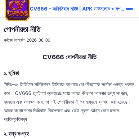
CV666 - অফিসিয়াল সাইট | APK ডাউনলোড ও লগইন
গোপনীয়তা নীতি
সর্বশেষ আপডেট: 2026-08-09
CV666 গোপনীয়তা নীতি
১. ভূমিকা
সিভি৬৬৬ ডিজিটাল সলিউশনস লিমিটেড আপনার গোপনীয়তাকে সর্বোচ্চ গুরুত্ব প্রদান
করে। CV666 প্ল্যাটফর্ম ব্যবহারের সময় আমরা কীভাবে আপনার তথ্য সংগ্রহ,
ব্যবহার এবং সংরক্ষণ করি, তা এই গোপনীয়তা নীতির মাধ্যমে ব্যাখ্যা করা হয়েছে।
আমরা বাংলাদেশের ডিজিটাল নিরাপত্তা এবং ডেটা সুরক্ষা আইন মেনে চলতে
প্রতিশ্রুতিবদ্ধ।
২. তথ্য সংগ্রহ