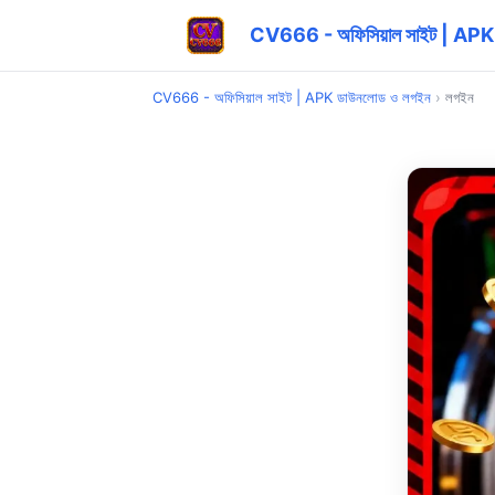
CV666 - অফিসিয়াল সাইট | APK
CV666 - অফিসিয়াল সাইট | APK ডাউনলোড ও লগইন
›
লগইন