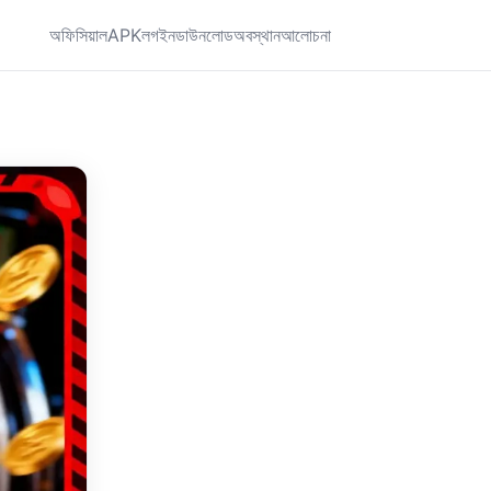
অফিসিয়াল
APK
লগইন
ডাউনলোড
অবস্থান
আলোচনা