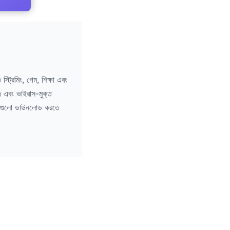
্ট্রিমিং, গেম, শিক্ষা এবং
পদ এবং ভাইরাস-মুক্ত
যাপগুলো ডাউনলোড করতে